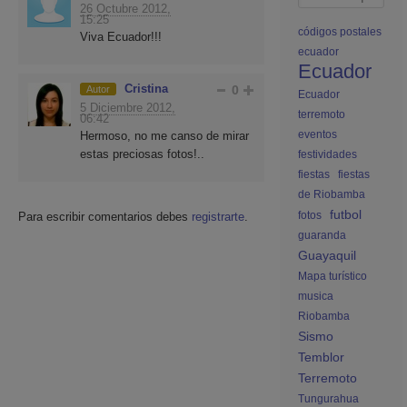
26 Octubre 2012,
15:25
códigos postales
Viva Ecuador!!!
ecuador
Ecuador
Cristina
0
Autor
Ecuador
5 Diciembre 2012,
terremoto
06:42
eventos
Hermoso, no me canso de mirar
estas preciosas fotos!..
festividades
fiestas
fiestas
de Riobamba
futbol
fotos
Para escribir comentarios debes
registrarte
.
guaranda
Guayaquil
Mapa turístico
musica
Riobamba
Sismo
Temblor
Terremoto
Tungurahua