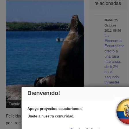
relacionadas
Nubla
25
Octubre
2012, 06:56
La
Economía
Ecuatoriana
creció a
una tasa
interanual
de 5,2%
en el
segundo
trimestre
ubica
17
Bienvenido!
Marzo
2017, 10:57
Fuente foto: Ecuador & Galápagos
Recorrido
Apoya proyectos ecuatorianos!
virtual
Felicidades a nuestro querido Ecuador
Únete a nuestra comunidad.
360° por
el Centro
por recibir tan grande reconocimiento,
Histórico