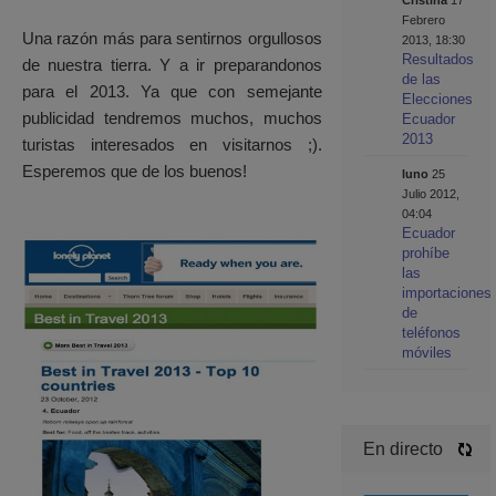
Cristina
17
Febrero
Una razón más para sentirnos orgullosos
2013, 18:30
Resultados
de nuestra tierra. Y a ir preparandonos
de las
para el 2013. Ya que con semejante
Elecciones
publicidad tendremos muchos, muchos
Ecuador
2013
turistas interesados en visitarnos ;).
Esperemos que de los buenos!
luno
25
Julio 2012,
04:04
Ecuador
prohíbe
las
importaciones
de
teléfonos
móviles
En directo