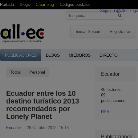
Portada
Blogs
Crear blog
Códigos postales
Seguir a @allecblogs
Iniciar Sesión
Registrarse
PUBLICACIONES
BLOGS
MIEMBROS
DIRECTO
Todos
Personal
Ecuador
48
lectores
Ecuador entre los 10
69
destino turístico 2013
publicaciones
recomendados por
RSS
Lonely Planet
Ecuador
26 Octubre 2012, 15:18
Publicaciones