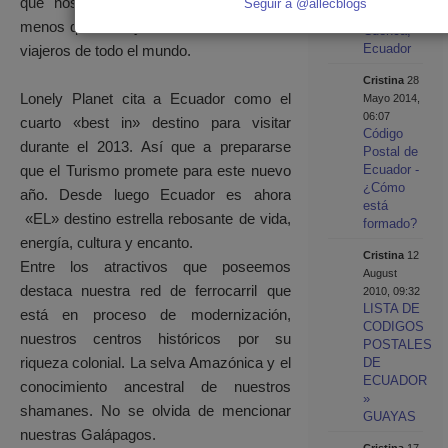
que nos ha traido nada más y nada
Seguir a @allecblogs
de
menos que Lonely Planet, la biblia de los
Cuenca,
Ecuador
viajeros de todo el mundo.
Cristina
28
Lonely Planet cita a Ecuador como el
Mayo 2014,
06:07
cuarto «best in» destino para visitar
Código
durante el 2013. Así que a prepararse
Postal de
que el Turismo promete para este nuevo
Ecuador -
¿Cómo
año. Desde luego Ecuador es ahora
está
«EL» destino estrella rebosante de vida,
formado?
energía, cultura y encanto.
Cristina
12
Entre los atractivos que poseemos
August
destaca nuestra red de ferrocarril que
2010, 09:32
LISTA DE
está en proceso de modernización,
CODIGOS
nuestros centros históricos por su
POSTALES
riqueza colonial. La selva Amazónica y el
DE
ECUADOR
conocimiento ancestral de nuestros
»
shamanes. No se olvida de mencionar
GUAYAS
nuestras Galápagos.