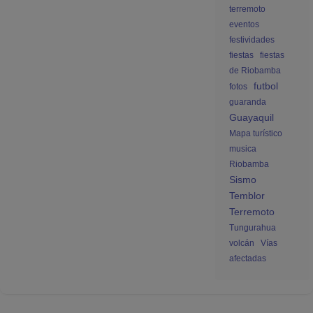
terremoto
eventos
festividades
fiestas
fiestas
de Riobamba
futbol
fotos
guaranda
Guayaquil
Mapa turístico
musica
Riobamba
Sismo
Temblor
Terremoto
Tungurahua
volcán
Vías
afectadas