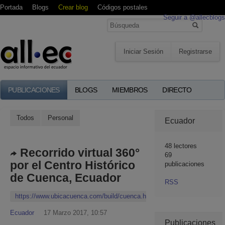
Portada
Blogs
Crear blog
Códigos postales
Seguir a @allecblogs
Iniciar Sesión
Registrarse
PUBLICACIONES
BLOGS
MIEMBROS
DIRECTO
Todos
Personal
Ecuador
48
lectores
Recorrido virtual 360°
69
por el Centro Histórico
publicaciones
de Cuenca, Ecuador
RSS
https://www.ubicacuenca.com/build/cuenca.html
Ecuador
17 Marzo 2017, 10:57
Publicaciones