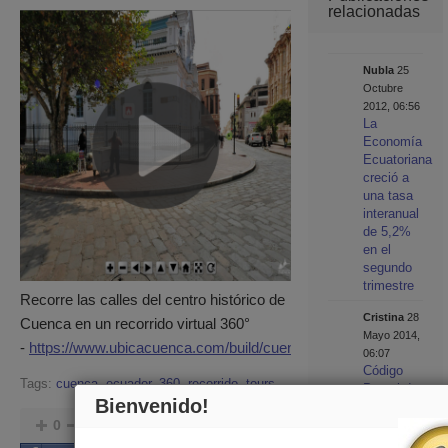
relacionadas
Nubla
25
Octubre
2012, 06:56
La
Economía
Ecuatoriana
creció a
una tasa
interanual
de 5,2%
en el
segundo
trimestre
Recorre las calles del centro histórico de
Cristina
28
Cuenca en un recorrido virtual 360°
Mayo 2014,
-
https://www.ubicacuenca.com/build/cuenca.html
06:07
Código
Tags:
cuenca
,
ecuador
,
360
,
recorrido
,
tours
Postal de
Bienvenido!
Ecuador -
0
ubica
0
¿Cómo
está