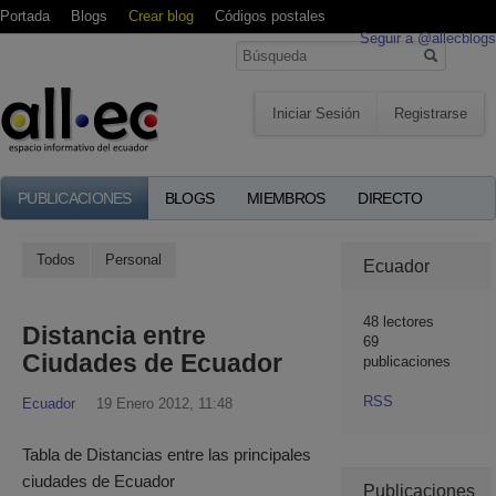
Portada
Blogs
Crear blog
Códigos postales
Seguir a @allecblogs
Iniciar Sesión
Registrarse
PUBLICACIONES
BLOGS
MIEMBROS
DIRECTO
Todos
Personal
Ecuador
48
lectores
Distancia entre
69
Ciudades de Ecuador
publicaciones
RSS
Ecuador
19 Enero 2012, 11:48
Tabla de Distancias entre las principales
ciudades de Ecuador
Publicaciones