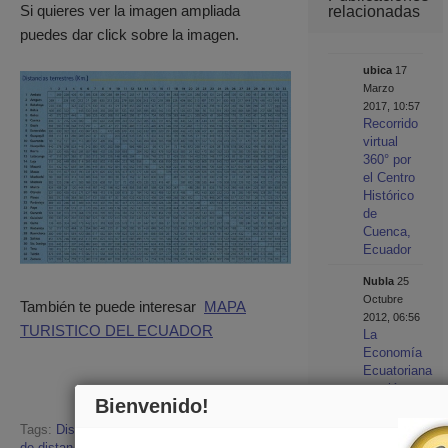
Si quieres ver la imagen ampliada
relacionadas
puedes dar click sobre la imagen.
ubica
17
Marzo
2017, 10:57
Recorrido
virtual
360° por
el Centro
Histórico
de
Cuenca,
Ecuador
Nubla
25
Octubre
También te puede interesar
MAPA
2012, 06:56
TURISTICO DEL ECUADOR
La
Economía
Ecuatoriana
creció a
Bienvenido!
una tasa
interanual
Tags:
Distancia entre ciudades
,
Ecuador
,
tabla
de 5,2%
de distancias
,
distancia entre ciudades de