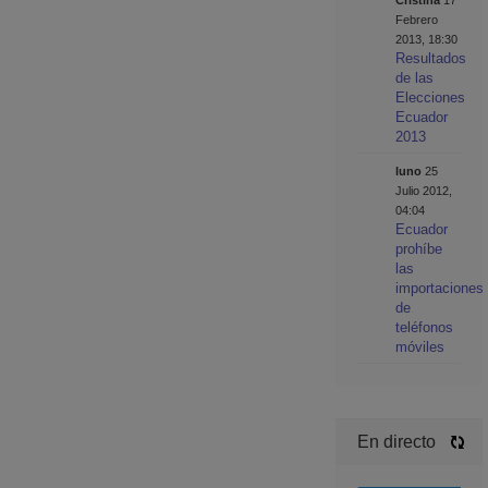
Cristina
17
Febrero
2013, 18:30
Resultados
de las
Elecciones
Ecuador
2013
luno
25
Julio 2012,
04:04
Ecuador
prohíbe
las
importaciones
de
teléfonos
móviles
En directo