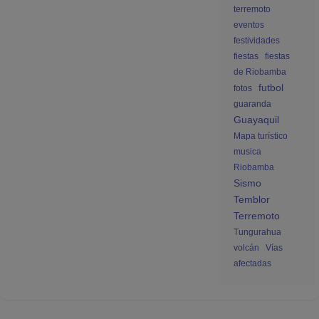
terremoto
eventos
festividades
fiestas
fiestas
de Riobamba
futbol
fotos
guaranda
Guayaquil
Mapa turístico
musica
Riobamba
Sismo
Temblor
Terremoto
Tungurahua
volcán
Vías
afectadas