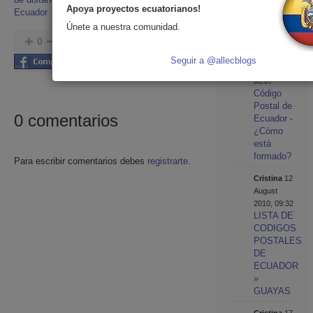
en el
Apoya proyectos ecuatorianos!
Ecuador
segundo
Únete a nuestra comunidad.
trimestre
0
REEM
0
Cristina
28
Seguir a @allecblogs
Twittear
Mayo 2014,
06:07
Código
Postal de
0
comentarios
Ecuador -
¿Cómo
está
formado?
Para escribir comentarios debes
registrarte
.
Cristina
12
August
2010, 09:32
LISTA DE
CODIGOS
POSTALES
DE
ECUADOR
»
GUAYAS