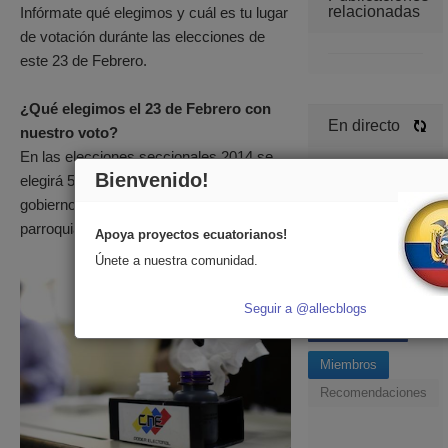
relacionadas
Infórmate qué elegimos y cuál es tu lugar
de votación duránte las elecciones de
este 23 de Febrero.
¿Qué elegimos el 23 de Febrero con
En directo
nuestro voto?
En las elecciones seccionales 2014 se
Bienvenido!
elegirá 5.651 autoridades para los
Comentarios
gobiernos provinciales, municipales y
Publicaciones
parroquiales:
Apoya proyectos ecuatorianos!
Únete a nuestra comunidad.
Seguir a @allecblogs
Miembros
Recomendaciones