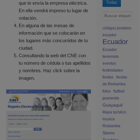
Todas
que te envía la empresa eléctrica.
En ella vendrá impreso tu lugar de
votación.
En alguna de las mesas de
códigos postales
información que se colocarán en
ecuador
Ecuador
los lugares más concurridos de tu
ciudad.
Ecuador
Consultando la web del CNE con
terremoto
tu número de cédula o tus apellidos
eventos
y nombres. Haz click sobre la
festividades
fiestas
fiestas
imagen.
de Riobamba
futbol
fotos
guaranda
Guayaquil
Mapa turístico
musica
Riobamba
Sismo