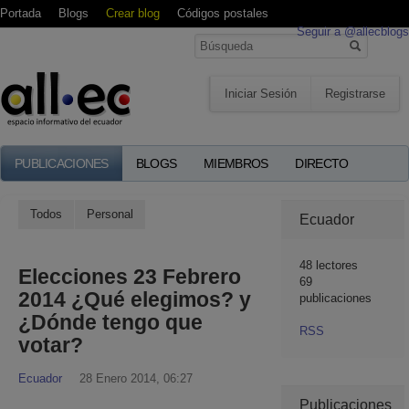
Portada
Blogs
Crear blog
Códigos postales
Seguir a @allecblogs
Iniciar Sesión
Registrarse
PUBLICACIONES
BLOGS
MIEMBROS
DIRECTO
Todos
Personal
Ecuador
48
lectores
Elecciones 23 Febrero
69
2014 ¿Qué elegimos? y
publicaciones
¿Dónde tengo que
RSS
votar?
Ecuador
28 Enero 2014, 06:27
Publicaciones