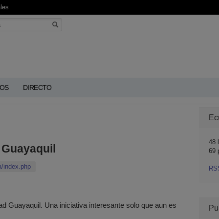
les
OS
DIRECTO
Ec
48
l
 Guayaquil
69 
a/index.php
RS
dad Guayaquil. Una iniciativa interesante solo que aun es
Pu