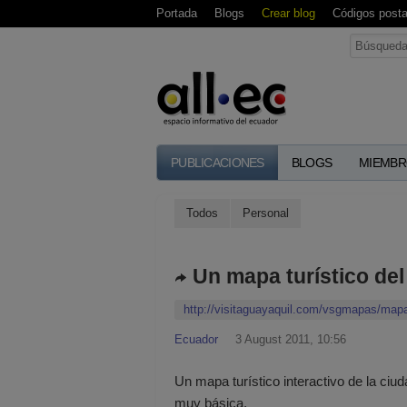
Portada
Blogs
Crear blog
Códigos posta
PUBLICACIONES
BLOGS
MIEMBR
Todos
Personal
Un mapa turístico del
http://visitaguayaquil.com/vsgmapas/map
Ecuador
3 August 2011, 10:56
Un mapa turístico interactivo de la ciu
muy básica.