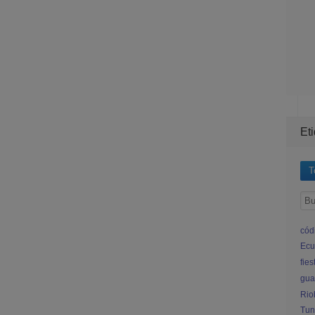
Et
T
cód
Ecu
fies
gua
Ri
Tun