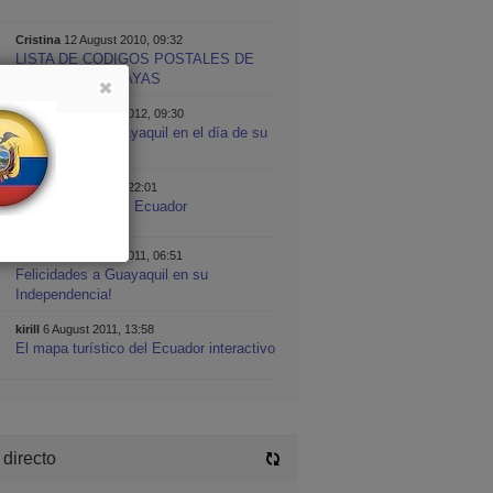
Cristina
12 August 2010, 09:32
LISTA DE CODIGOS POSTALES DE
ECUADOR » GUAYAS
Cristina
9 Octubre 2012, 09:30
Felicidades a Guayaquil en el día de su
Independencia
kirill
20 Enero 2009, 22:01
Mapa turístico del Ecuador
Cristina
9 Octubre 2011, 06:51
Felicidades a Guayaquil en su
Independencia!
kirill
6 August 2011, 13:58
El mapa turístico del Ecuador interactivo
 directo