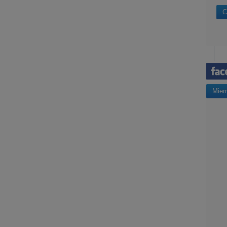
C
Miem