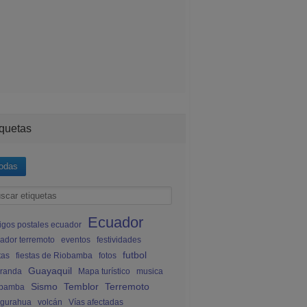
iquetas
odas
Ecuador
igos postales ecuador
ador terremoto
eventos
festividades
futbol
tas
fiestas de Riobamba
fotos
Guayaquil
randa
Mapa turístico
musica
Sismo
Temblor
Terremoto
obamba
gurahua
volcán
Vías afectadas