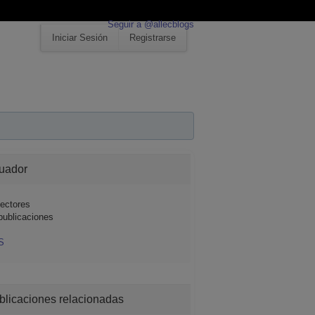
Seguir a @allecblogs
Iniciar Sesión
Registrarse
uador
ectores
publicaciones
S
blicaciones relacionadas