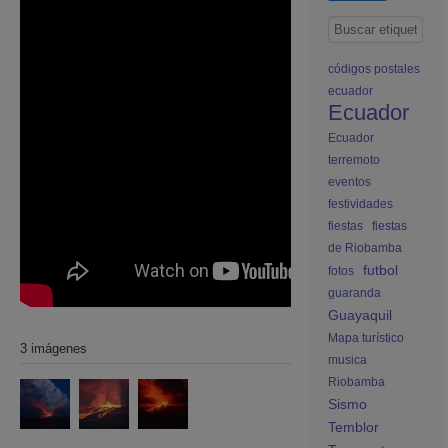
códigos postales
ecuador
Ecuador
Ecuador
terremoto
eventos
festividades
fiestas
fiestas
de Riobamba
futbol
fotos
guaranda
Guayaquil
Mapa turístico
3 imágenes
musica
Riobamba
Sismo
Temblor