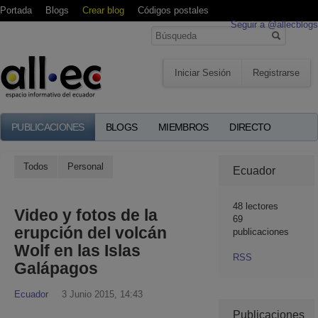
Portada
Blogs
Crear blog
Códigos postales
Seguir a @allecblogs
Iniciar Sesión
Registrarse
PUBLICACIONES
BLOGS
MIEMBROS
DIRECTO
Todos
Personal
Ecuador
48
lectores
Video y fotos de la
69
erupción del volcán
publicaciones
Wolf en las Islas
RSS
Galápagos
Ecuador
3 Junio 2015, 14:43
Publicaciones