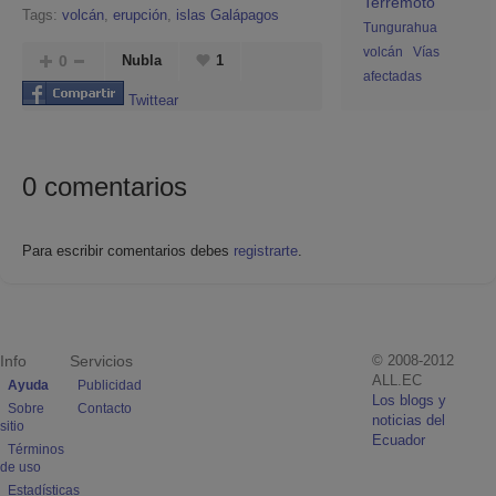
Terremoto
Tags:
volcán
,
erupción
,
islas Galápagos
Tungurahua
volcán
Vías
0
Nubla
1
afectadas
Twittear
0
comentarios
Para escribir comentarios debes
registrarte
.
Info
Servicios
© 2008-2012
ALL.EC
Ayuda
Publicidad
Los blogs y
Sobre
Contacto
noticias del
sitio
Ecuador
Términos
de uso
Estadísticas